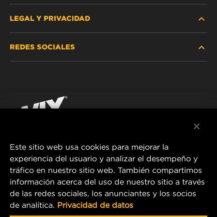
LEGAL Y PRIVACIDAD
BUSCAR FILTRO
REDES SOCIALES
DÓNDE COMPRAR
PROTECCIÓN DE DATOS PERSONALES
WIX INSTITUTE
AVISO LEGAL
Facebook
¡CONTÁCTENOS!
IMPRESSUM
YouTube
Este sitio web usa cookies para mejorar la
experiencia del usuario y analizar el desempeño y
MANN+HUMMEL FT Poland
tráfico en nuestro sitio web. También compartimos
ul. Wrocławska 145,
información acerca del uso de nuestro sitio a través
63-800 GOSTYŃ, POLAND
de las redes sociales, los anunciantes y los socios
Tel. +48 65 572 89 00
de analítica.
Privacidad de datos
E-mail:
info@mann-hummel.com