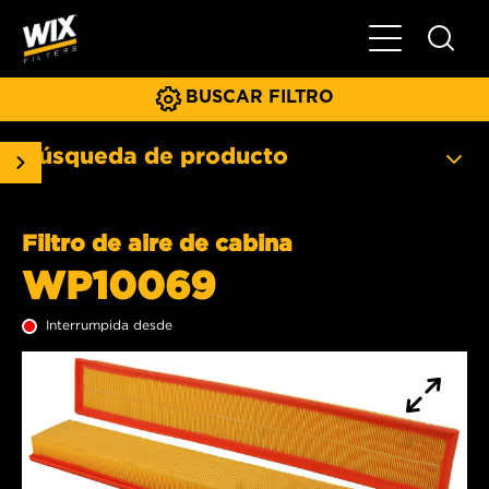
Menú principa
BUSCAR FILTRO
Búsqueda de producto
Filtro de aire de cabina
WP10069
Interrumpida desde