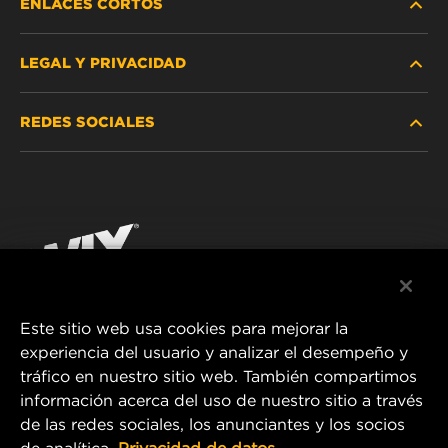
ENLACES CORTOS
LEGAL Y PRIVACIDAD
BUSCAR FILTRO
REDES SOCIALES
DÓNDE COMPRAR
PROTECCIÓN DE DATOS PERSONALES
WIX INSTITUTE
AVISO LEGAL
Facebook
¡CONTÁCTENOS!
IMPRESSUM
YouTube
Este sitio web usa cookies para mejorar la
experiencia del usuario y analizar el desempeño y
MANN+HUMMEL FT Poland
tráfico en nuestro sitio web. También compartimos
ul. Wrocławska 145,
información acerca del uso de nuestro sitio a través
63-800 GOSTYŃ, POLAND
de las redes sociales, los anunciantes y los socios
Tel. +48 65 572 89 00