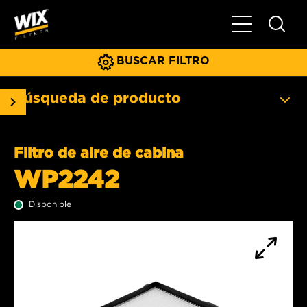
Menú principa
BUSCAR FILTRO
Búsqueda de producto
Filtro de aire de cabina
WP2242
Disponible