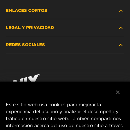
ENLACES CORTOS
LEGAL Y PRIVACIDAD
BUSCAR FILTRO
REDES SOCIALES
DÓNDE COMPRAR
PROTECCIÓN DE DATOS PERSONALES
WIX INSTITUTE
AVISO LEGAL
Facebook
¡CONTÁCTENOS!
IMPRESSUM
YouTube
Este sitio web usa cookies para mejorar la
experiencia del usuario y analizar el desempeño y
MANN+HUMMEL FT Poland
tráfico en nuestro sitio web. También compartimos
ul. Wrocławska 145,
información acerca del uso de nuestro sitio a través
63-800 GOSTYŃ, POLAND