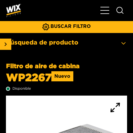
Menú principa
BUSCAR FILTRO
Búsqueda de producto
Filtro de aire de cabina
WP2267
Nuevo
Disponible