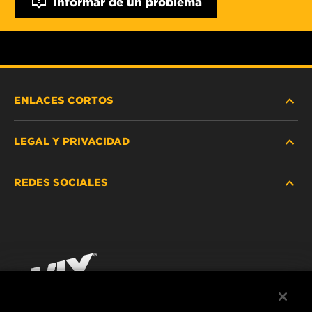
Informar de un problema
ENLACES CORTOS
LEGAL Y PRIVACIDAD
BUSCAR FILTRO
REDES SOCIALES
DÓNDE COMPRAR
PROTECCIÓN DE DATOS PERSONALES
WIX INSTITUTE
AVISO LEGAL
Facebook
¡CONTÁCTENOS!
IMPRESSUM
YouTube