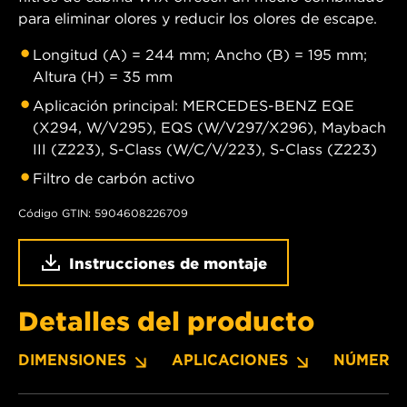
para eliminar olores y reducir los olores de escape.
Longitud (A) = 244 mm; Ancho (B) = 195 mm;
Altura (H) = 35 mm
Aplicación principal: MERCEDES-BENZ EQE
(X294, W/V295), EQS (W/V297/X296), Maybach
III (Z223), S-Class (W/C/V/223), S-Class (Z223)
Filtro de carbón activo
Código GTIN: 5904608226709
Instrucciones de montaje
Detalles del producto
DIMENSIONES
APLICACIONES
NÚMERO