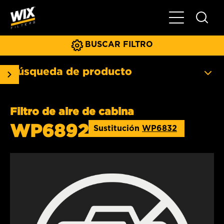
Menú principa
BUSCAR FILTRO
Búsqueda de producto
Filtro de aire de cabina
WP6892
Sustitución
WP6832