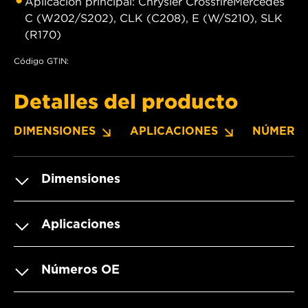
Aplicación principal: Chrysler CrossfireMercedes
C (W202/S202), CLK (C208), E (W/S210), SLK
(R170)
Código GTIN:
Detalles del producto
DIMENSIONES
APLICACIONES
NÚMERO
Dimensiones
Aplicaciones
Números OE