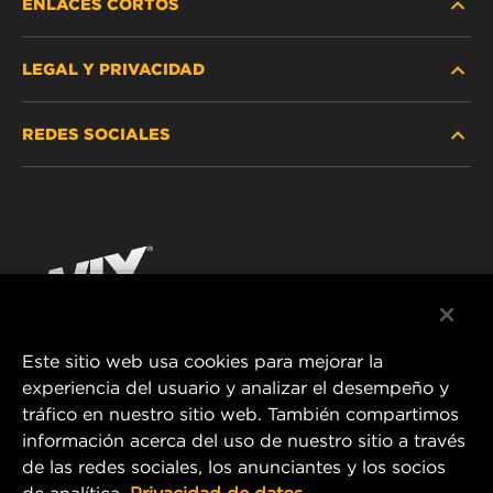
ENLACES CORTOS
LEGAL Y PRIVACIDAD
BUSCAR FILTRO
REDES SOCIALES
DÓNDE COMPRAR
PROTECCIÓN DE DATOS PERSONALES
WIX INSTITUTE
AVISO LEGAL
Facebook
¡CONTÁCTENOS!
IMPRESSUM
YouTube
Este sitio web usa cookies para mejorar la
experiencia del usuario y analizar el desempeño y
MANN+HUMMEL FT Poland
tráfico en nuestro sitio web. También compartimos
ul. Wrocławska 145,
información acerca del uso de nuestro sitio a través
63-800 GOSTYŃ, POLAND
de las redes sociales, los anunciantes y los socios
Tel. +48 65 572 89 00