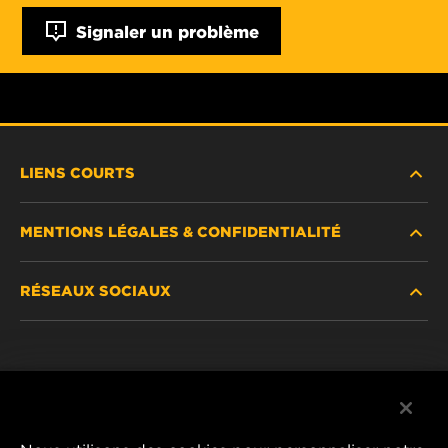
Signaler un problème
LIENS COURTS
MENTIONS LÉGALES & CONFIDENTIALITÉ
TROUVEZ UN FILTRE
RÉSEAUX SOCIAUX
OÙ ACHETER
DÉCLARATION DE CONFIDENTIALITÉ
WIX INSTITUTE
MENTIONS LÉGALES
Facebook
CONTACTEZ-NOUS
IMPRESSUM
YouTube