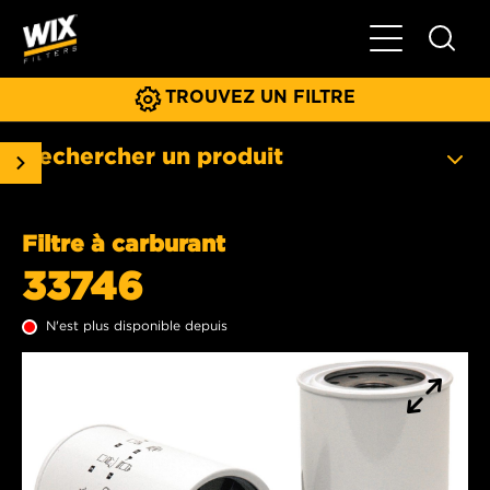
Basculer la na
TROUVEZ UN FILTRE
Rechercher un produit
Filtre à carburant
33746
N'est plus disponible depuis