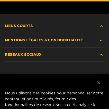
LIENS COURTS
MENTIONS LÉGALES & CONFIDENTIALITÉ
TROUVEZ UN FILTRE
RÉSEAUX SOCIAUX
OÙ ACHETER
DÉCLARATION DE CONFIDENTIALITÉ
WIX INSTITUTE
MENTIONS LÉGALES
Facebook
CONTACTEZ-NOUS
IMPRESSUM
YouTube
Nous utilisons des cookies pour personnaliser notre
contenu et nos publicités, fournir des
fonctionnalités de réseaux sociaux et analyser le