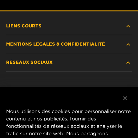
LIENS COURTS
MENTIONS LÉGALES & CONFIDENTIALITÉ
TROUVEZ UN FILTRE
RÉSEAUX SOCIAUX
OÙ ACHETER
DÉCLARATION DE CONFIDENTIALITÉ
WIX INSTITUTE
MENTIONS LÉGALES
Facebook
CONTACTEZ-NOUS
IMPRESSUM
YouTube
Nous utilisons des cookies pour personnaliser notre
contenu et nos publicités, fournir des
fonctionnalités de réseaux sociaux et analyser le
trafic sur notre site web. Nous partageons
MANN+HUMMEL FT Poland