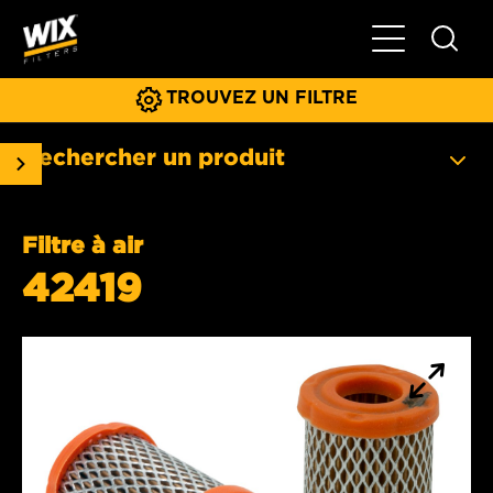
Basculer la na
TROUVEZ UN FILTRE
Rechercher un produit
Filtre à air
42419