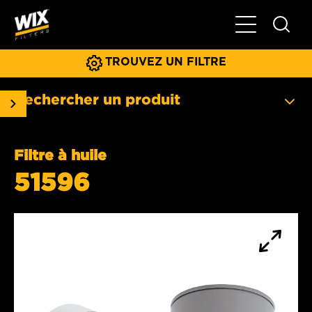
Basculer la na
TROUVEZ UN FILTRE
Rechercher un produit
Filtre à huile
51596