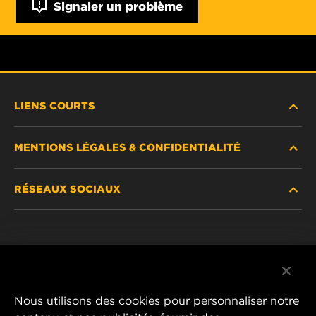
Signaler un problème
LIENS COURTS
MENTIONS LÉGALES & CONFIDENTIALITÉ
TROUVEZ UN FILTRE
RÉSEAUX SOCIAUX
OÙ ACHETER
DÉCLARATION DE CONFIDENTIALITÉ
WIX INSTITUTE
MENTIONS LÉGALES
Facebook
CONTACTEZ-NOUS
IMPRESSUM
YouTube
Nous utilisons des cookies pour personnaliser notre