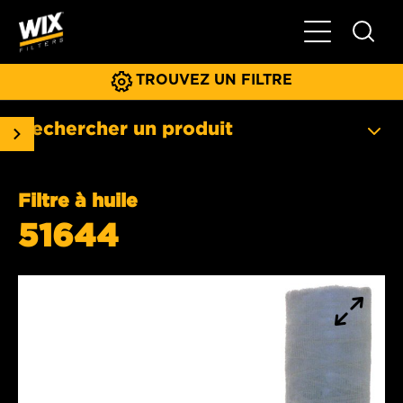
Basculer la na
TROUVEZ UN FILTRE
Rechercher un produit
Filtre à huile
51644