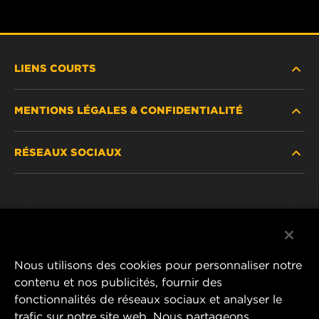
LIENS COURTS
MENTIONS LÉGALES & CONFIDENTIALITÉ
TROUVEZ UN FILTRE
RÉSEAUX SOCIAUX
OÙ ACHETER
DÉCLARATION DE CONFIDENTIALITÉ
WIX INSTITUTE
MENTIONS LÉGALES
Facebook
CONTACTEZ-NOUS
IMPRESSUM
YouTube
Nous utilisons des cookies pour personnaliser notre
contenu et nos publicités, fournir des
fonctionnalités de réseaux sociaux et analyser le
trafic sur notre site web. Nous partageons