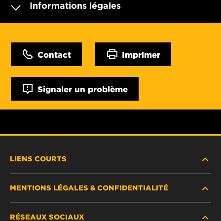
Informations légales
Contact
Imprimer
Signaler un problème
LIENS COURTS
MENTIONS LÉGALES & CONFIDENTIALITÉ
TROUVEZ UN FILTRE
RÉSEAUX SOCIAUX
OÙ ACHETER