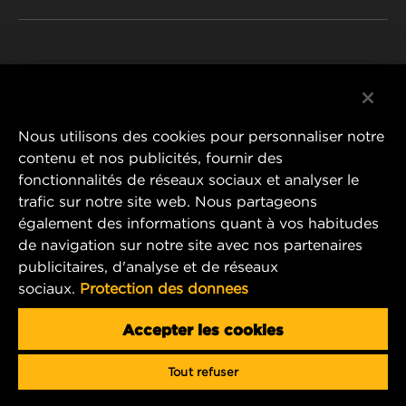
DÉCLARATION DE CONFIDENTIALITÉ
WIX INSTITUTE
MENTIONS LÉGALES
Facebook
CONTACTEZ-NOUS
IMPRESSUM
YouTube
Nous utilisons des cookies pour personnaliser notre
contenu et nos publicités, fournir des
fonctionnalités de réseaux sociaux et analyser le
trafic sur notre site web. Nous partageons
MANN+HUMMEL FT Poland
également des informations quant à vos habitudes
ul. Wrocławska 145,
de navigation sur notre site avec nos partenaires
63-800 GOSTYŃ, POLAND
publicitaires, d'analyse et de réseaux
Tel. +48 65 572 89 00
sociaux.
Protection des donnees
E-mail:
info@mann-hummel.com
CAREER
Accepter les cookies
MANN+HUMMEL GROUP
Tout refuser