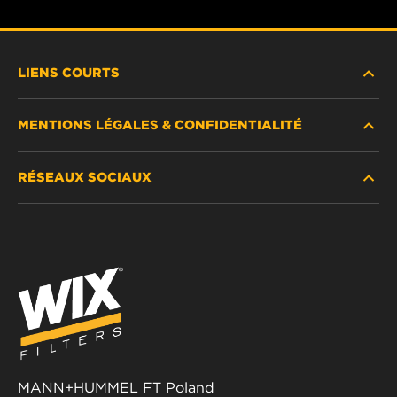
LIENS COURTS
MENTIONS LÉGALES & CONFIDENTIALITÉ
TROUVEZ UN FILTRE
RÉSEAUX SOCIAUX
OÙ ACHETER
DÉCLARATION DE CONFIDENTIALITÉ
WIX INSTITUTE
MENTIONS LÉGALES
Facebook
CONTACTEZ-NOUS
IMPRESSUM
YouTube
MANN+HUMMEL FT Poland