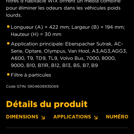
filtres d’habitacle WIX offrent un média combiné
pour éliminer les odeurs dans les véhicules poids
lourds.
Longueur (A) = 422 mm; Largeur (B) = 194 mm;
Hauteur (H) = 30 mm
Application principale: Eberspacher Sutrak, AC-
Serie, Optare, Olympus, Van Hool, A3,AG3,AGG3,
A600, T9, TD9, TL9, Volvo Bus, 7000, 8000,
9000, B10, B11R, B12, B13, B5, B7, B9
Filtre à particules
Code GTIN: 5904608935069
Détails du produit
DIMENSIONS
APPLICATIONS
NUMÉROS 