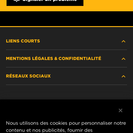
LIENS COURTS
MENTIONS LÉGALES & CONFIDENTIALITÉ
TROUVEZ UN FILTRE
RÉSEAUX SOCIAUX
OÙ ACHETER
DÉCLARATION DE CONFIDENTIALITÉ
WIX INSTITUTE
MENTIONS LÉGALES
Facebook
CONTACTEZ-NOUS
IMPRESSUM
YouTube
Nous utilisons des cookies pour personnaliser notre
contenu et nos publicités, fournir des