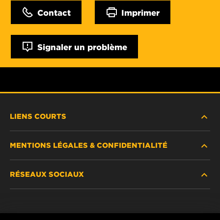
Contact
Imprimer
Signaler un problème
LIENS COURTS
MENTIONS LÉGALES & CONFIDENTIALITÉ
TROUVEZ UN FILTRE
RÉSEAUX SOCIAUX
OÙ ACHETER
DÉCLARATION DE CONFIDENTIALITÉ
WIX INSTITUTE
MENTIONS LÉGALES
Facebook