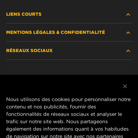
LIENS COURTS
MENTIONS LÉGALES & CONFIDENTIALITÉ
TROUVEZ UN FILTRE
RÉSEAUX SOCIAUX
OÙ ACHETER
DÉCLARATION DE CONFIDENTIALITÉ
WIX INSTITUTE
MENTIONS LÉGALES
Facebook
CONTACTEZ-NOUS
IMPRESSUM
YouTube
Nous utilisons des cookies pour personnaliser notre
contenu et nos publicités, fournir des
fonctionnalités de réseaux sociaux et analyser le
trafic sur notre site web. Nous partageons
MANN+HUMMEL FT Poland
également des informations quant à vos habitudes
ul. Wrocławska 145,
de navigation sur notre site avec nos partenaires