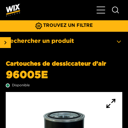
Basculer la na
TROUVEZ UN FILTRE
Rechercher un produit
Cartouches de dessiccateur d’air
96005E
Disponible