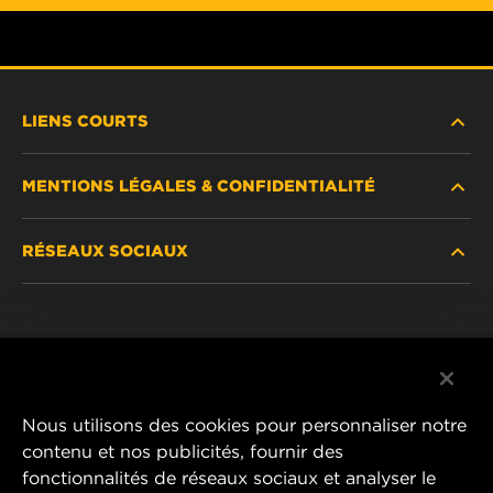
LIENS COURTS
MENTIONS LÉGALES & CONFIDENTIALITÉ
TROUVEZ UN FILTRE
RÉSEAUX SOCIAUX
OÙ ACHETER
DÉCLARATION DE CONFIDENTIALITÉ
WIX INSTITUTE
MENTIONS LÉGALES
Facebook
CONTACTEZ-NOUS
IMPRESSUM
YouTube
Nous utilisons des cookies pour personnaliser notre
contenu et nos publicités, fournir des
fonctionnalités de réseaux sociaux et analyser le