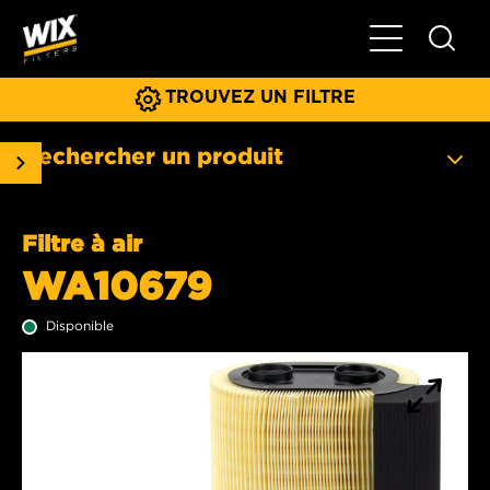
Basculer la na
TROUVEZ UN FILTRE
Rechercher un produit
Filtre à air
WA10679
Disponible