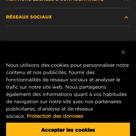
TROUVEZ UN FILTRE
RÉSEAUX SOCIAUX
OÙ ACHETER
DÉCLARATION DE CONFIDENTIALITÉ
WIX INSTITUTE
MENTIONS LÉGALES
Facebook
CONTACTEZ-NOUS
IMPRESSUM
YouTube
Nous utilisons des cookies pour personnaliser notre
contenu et nos publicités, fournir des
fonctionnalités de réseaux sociaux et analyser le
trafic sur notre site web. Nous partageons
MANN+HUMMEL FT Poland
également des informations quant à vos habitudes
ul. Wrocławska 145,
de navigation sur notre site avec nos partenaires
63-800 GOSTYŃ, POLAND
publicitaires, d'analyse et de réseaux
Tel. +48 65 572 89 00
sociaux.
Protection des donnees
E-mail:
info@mann-hummel.com
CAREER
Accepter les cookies
MANN+HUMMEL GROUP