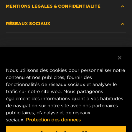
MENTIONS LÉGALES & CONFIDENTIALITÉ
TROUVEZ UN FILTRE
RÉSEAUX SOCIAUX
OÙ ACHETER
DÉCLARATION DE CONFIDENTIALITÉ
WIX INSTITUTE
MENTIONS LÉGALES
Facebook
CONTACTEZ-NOUS
IMPRESSUM
YouTube
Nous utilisons des cookies pour personnaliser notre
contenu et nos publicités, fournir des
fonctionnalités de réseaux sociaux et analyser le
trafic sur notre site web. Nous partageons
MANN+HUMMEL FT Poland
également des informations quant à vos habitudes
ul. Wrocławska 145,
de navigation sur notre site avec nos partenaires
63-800 GOSTYŃ, POLAND
publicitaires, d'analyse et de réseaux
Tel. +48 65 572 89 00
sociaux.
Protection des donnees
E-mail:
info@mann-hummel.com
CAREER