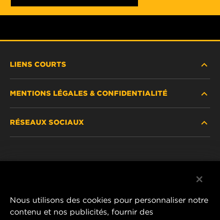
LIENS COURTS
MENTIONS LÉGALES & CONFIDENTIALITÉ
TROUVEZ UN FILTRE
RÉSEAUX SOCIAUX
OÙ ACHETER
DÉCLARATION DE CONFIDENTIALITÉ
WIX INSTITUTE
MENTIONS LÉGALES
Facebook
CONTACTEZ-NOUS
IMPRESSUM
YouTube
Nous utilisons des cookies pour personnaliser notre
contenu et nos publicités, fournir des