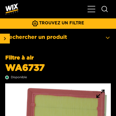
Basculer la na
TROUVEZ UN FILTRE
Rechercher un produit
Filtre à air
WA6737
Disponible