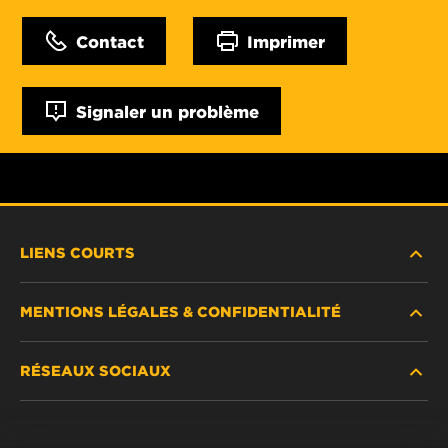
Contact
Imprimer
Signaler un problème
LIENS COURTS
MENTIONS LÉGALES & CONFIDENTIALITÉ
TROUVEZ UN FILTRE
RÉSEAUX SOCIAUX
OÙ ACHETER
DÉCLARATION DE CONFIDENTIALITÉ
WIX INSTITUTE
MENTIONS LÉGALES
Facebook