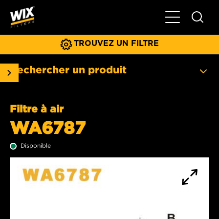
Basculer la na
TROUVEZ UN FILTRE
Rechercher un produit
Filtre à air
WA6787
Disponible