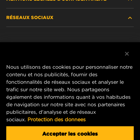
TROUVEZ UN FILTRE
RÉSEAUX SOCIAUX
OÙ ACHETER
DÉCLARATION DE CONFIDENTIALITÉ
WIX INSTITUTE
MENTIONS LÉGALES
Facebook
CONTACTEZ-NOUS
IMPRESSUM
YouTube
Nous utilisons des cookies pour personnaliser notre
contenu et nos publicités, fournir des
fonctionnalités de réseaux sociaux et analyser le
trafic sur notre site web. Nous partageons
MANN+HUMMEL FT Poland
également des informations quant à vos habitudes
ul. Wrocławska 145,
de navigation sur notre site avec nos partenaires
63-800 GOSTYŃ, POLAND
publicitaires, d'analyse et de réseaux
Tel. +48 65 572 89 00
sociaux.
Protection des donnees
E-mail:
info@mann-hummel.com
CAREER
Accepter les cookies
MANN+HUMMEL GROUP