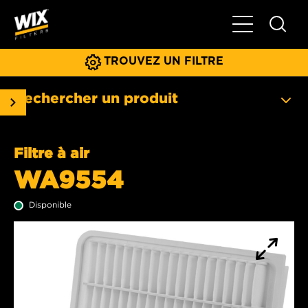
Basculer la na
TROUVEZ UN FILTRE
Rechercher un produit
Filtre à air
WA9554
Disponible