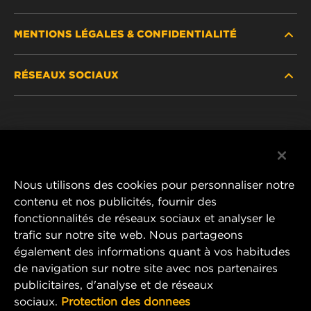
MENTIONS LÉGALES & CONFIDENTIALITÉ
TROUVEZ UN FILTRE
RÉSEAUX SOCIAUX
OÙ ACHETER
DÉCLARATION DE CONFIDENTIALITÉ
WIX INSTITUTE
MENTIONS LÉGALES
Facebook
CONTACTEZ-NOUS
IMPRESSUM
YouTube
Nous utilisons des cookies pour personnaliser notre
contenu et nos publicités, fournir des
fonctionnalités de réseaux sociaux et analyser le
trafic sur notre site web. Nous partageons
MANN+HUMMEL FT Poland
également des informations quant à vos habitudes
ul. Wrocławska 145,
de navigation sur notre site avec nos partenaires
63-800 GOSTYŃ, POLAND
publicitaires, d'analyse et de réseaux
Tel. +48 65 572 89 00
sociaux.
Protection des donnees
E-mail:
info@mann-hummel.com