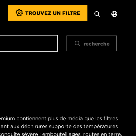
TROUVEZ UN FILTRE
recherche
emium contiennent plus de média que les filtres
stant aux déchirures supporte des températures
onduite sévère : embouteillages, routes en terre,