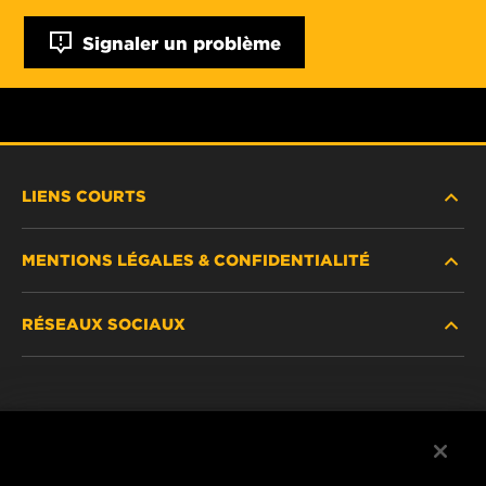
Signaler un problème
LIENS COURTS
MENTIONS LÉGALES & CONFIDENTIALITÉ
TROUVEZ UN FILTRE
RÉSEAUX SOCIAUX
OÙ ACHETER
DÉCLARATION DE CONFIDENTIALITÉ
WIX INSTITUTE
MENTIONS LÉGALES
Facebook
CONTACTEZ-NOUS
IMPRESSUM
YouTube