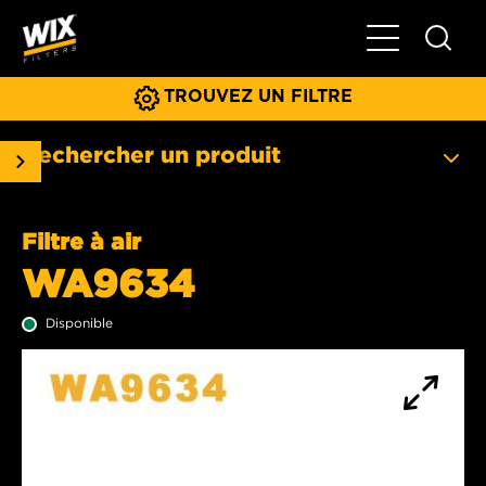
Basculer la na
TROUVEZ UN FILTRE
Rechercher un produit
Filtre à air
WA9634
Disponible