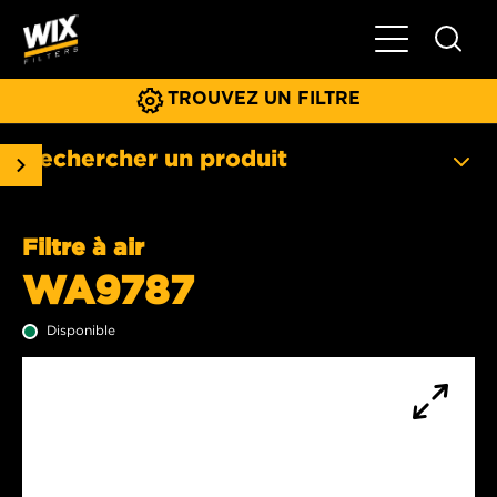
Basculer la na
TROUVEZ UN FILTRE
Rechercher un produit
Filtre à air
WA9787
Disponible