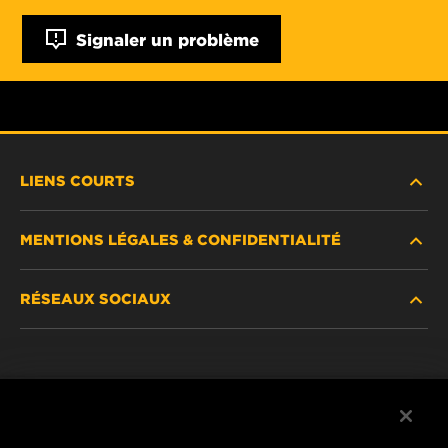
Signaler un problème
LIENS COURTS
MENTIONS LÉGALES & CONFIDENTIALITÉ
TROUVEZ UN FILTRE
RÉSEAUX SOCIAUX
OÙ ACHETER
DÉCLARATION DE CONFIDENTIALITÉ
WIX INSTITUTE
MENTIONS LÉGALES
Facebook
CONTACTEZ-NOUS
IMPRESSUM
YouTube