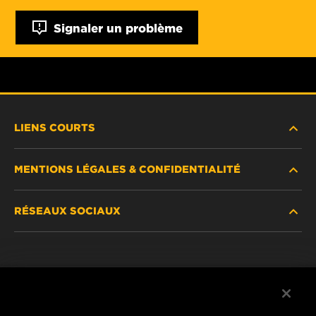
Signaler un problème
LIENS COURTS
MENTIONS LÉGALES & CONFIDENTIALITÉ
TROUVEZ UN FILTRE
RÉSEAUX SOCIAUX
OÙ ACHETER
DÉCLARATION DE CONFIDENTIALITÉ
WIX INSTITUTE
MENTIONS LÉGALES
Facebook
CONTACTEZ-NOUS
IMPRESSUM
YouTube