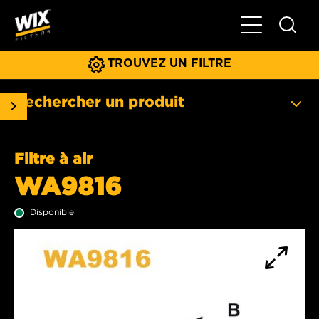
Basculer la na
TROUVEZ UN FILTRE
Rechercher un produit
Filtre à air
WA9816
Disponible