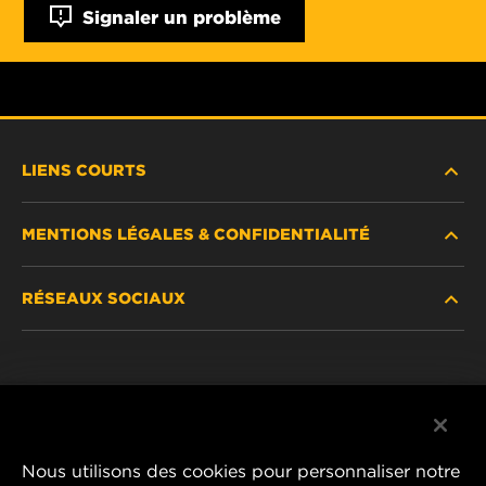
Signaler un problème
LIENS COURTS
MENTIONS LÉGALES & CONFIDENTIALITÉ
TROUVEZ UN FILTRE
RÉSEAUX SOCIAUX
OÙ ACHETER
DÉCLARATION DE CONFIDENTIALITÉ
WIX INSTITUTE
MENTIONS LÉGALES
Facebook
CONTACTEZ-NOUS
IMPRESSUM
YouTube
Nous utilisons des cookies pour personnaliser notre