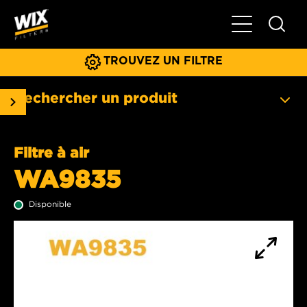
Basculer la na
TROUVEZ UN FILTRE
Rechercher un produit
Filtre à air
WA9835
Disponible