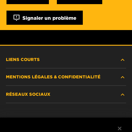
Signaler un problème
LIENS COURTS
MENTIONS LÉGALES & CONFIDENTIALITÉ
TROUVEZ UN FILTRE
RÉSEAUX SOCIAUX
OÙ ACHETER
DÉCLARATION DE CONFIDENTIALITÉ
WIX INSTITUTE
MENTIONS LÉGALES
Facebook
CONTACTEZ-NOUS
IMPRESSUM