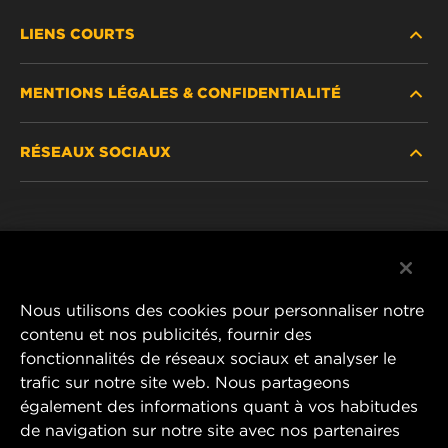
LIENS COURTS
MENTIONS LÉGALES & CONFIDENTIALITÉ
TROUVEZ UN FILTRE
RÉSEAUX SOCIAUX
OÙ ACHETER
DÉCLARATION DE CONFIDENTIALITÉ
WIX INSTITUTE
MENTIONS LÉGALES
Facebook
CONTACTEZ-NOUS
IMPRESSUM
YouTube
Nous utilisons des cookies pour personnaliser notre
contenu et nos publicités, fournir des
fonctionnalités de réseaux sociaux et analyser le
trafic sur notre site web. Nous partageons
MANN+HUMMEL FT Poland
également des informations quant à vos habitudes
ul. Wrocławska 145,
de navigation sur notre site avec nos partenaires
63-800 GOSTYŃ, POLAND