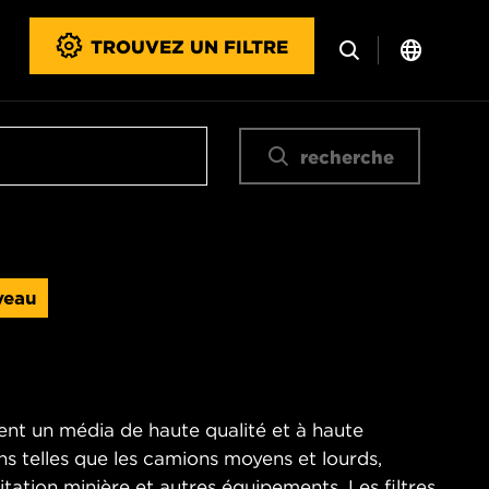
TROUVEZ UN FILTRE
recherche
veau
ent un média de haute qualité et à haute
ons telles que les camions moyens et lourds,
loitation minière et autres équipements. Les filtres