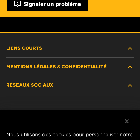
Signaler un problème
LIENS COURTS
MENTIONS LÉGALES & CONFIDENTIALITÉ
TROUVEZ UN FILTRE
RÉSEAUX SOCIAUX
OÙ ACHETER
DÉCLARATION DE CONFIDENTIALITÉ
WIX INSTITUTE
MENTIONS LÉGALES
Facebook
CONTACTEZ-NOUS
IMPRESSUM
YouTube
Nous utilisons des cookies pour personnaliser notre