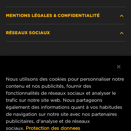
MENTIONS LÉGALES & CONFIDENTIALITÉ
TROUVEZ UN FILTRE
RÉSEAUX SOCIAUX
OÙ ACHETER
DÉCLARATION DE CONFIDENTIALITÉ
WIX INSTITUTE
MENTIONS LÉGALES
Facebook
CONTACTEZ-NOUS
IMPRESSUM
YouTube
Nous utilisons des cookies pour personnaliser notre
contenu et nos publicités, fournir des
fonctionnalités de réseaux sociaux et analyser le
trafic sur notre site web. Nous partageons
MANN+HUMMEL FT Poland
également des informations quant à vos habitudes
ul. Wrocławska 145,
de navigation sur notre site avec nos partenaires
63-800 GOSTYŃ, POLAND
publicitaires, d'analyse et de réseaux
Tel. +48 65 572 89 00
sociaux.
Protection des donnees
E-mail:
info@mann-hummel.com