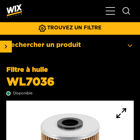
Basculer la na
TROUVEZ UN FILTRE
Rechercher un produit
Filtre à huile
WL7036
Disponible