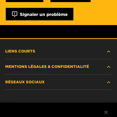
Signaler un problème
LIENS COURTS
MENTIONS LÉGALES & CONFIDENTIALITÉ
TROUVEZ UN FILTRE
RÉSEAUX SOCIAUX
OÙ ACHETER
DÉCLARATION DE CONFIDENTIALITÉ
WIX INSTITUTE
MENTIONS LÉGALES
Facebook
CONTACTEZ-NOUS
IMPRESSUM
YouTube