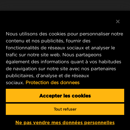
WIX INSTITUTE
MENTIONS LÉGALES
Facebook
CONTACTEZ-NOUS
IMPRESSUM
YouTube
Nous utilisons des cookies pour personnaliser notre
contenu et nos publicités, fournir des
fonctionnalités de réseaux sociaux et analyser le
trafic sur notre site web. Nous partageons
MANN+HUMMEL FT Poland
également des informations quant à vos habitudes
ul. Wrocławska 145,
de navigation sur notre site avec nos partenaires
63-800 GOSTYŃ, POLAND
publicitaires, d'analyse et de réseaux
Tel. +48 65 572 89 00
sociaux.
Protection des donnees
E-mail:
info@mann-hummel.com
CAREER
Accepter les cookies
MANN+HUMMEL GROUP
Tout refuser
Copyright 2025 MANN+HUMMEL. All rights reserved.
Ne pas vendre mes données personnelles