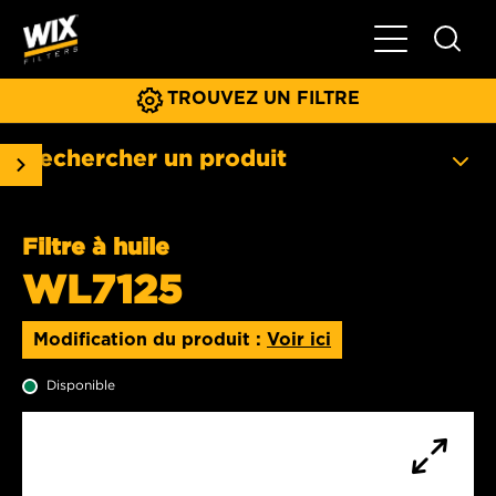
Basculer la na
TROUVEZ UN FILTRE
Rechercher un produit
Filtre à huile
WL7125
Modification du produit :
Voir ici
Disponible