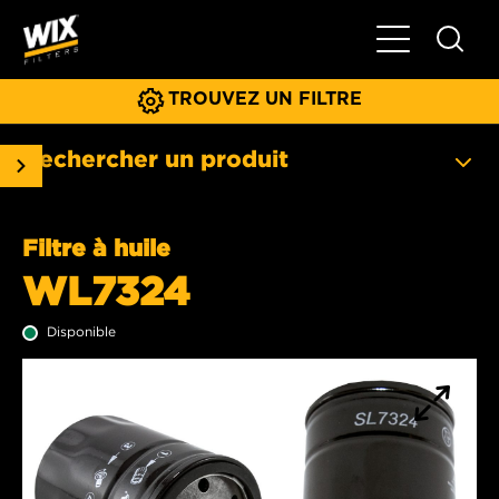
Basculer la na
TROUVEZ UN FILTRE
Rechercher un produit
Filtre à huile
WL7324
Disponible