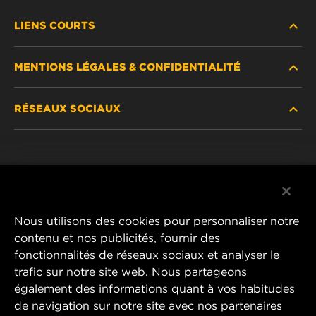
LIENS COURTS
MENTIONS LÉGALES & CONFIDENTIALITÉ
TROUVEZ UN FILTRE
RÉSEAUX SOCIAUX
OÙ ACHETER
DÉCLARATION DE CONFIDENTIALITÉ
WIX INSTITUTE
MENTIONS LÉGALES
Facebook
CONTACTEZ-NOUS
IMPRESSUM
YouTube
Nous utilisons des cookies pour personnaliser notre
contenu et nos publicités, fournir des
fonctionnalités de réseaux sociaux et analyser le
trafic sur notre site web. Nous partageons
MANN+HUMMEL FT Poland
également des informations quant à vos habitudes
ul. Wrocławska 145,
de navigation sur notre site avec nos partenaires
63-800 GOSTYŃ, POLAND