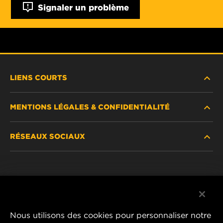
Signaler un problème
LIENS COURTS
MENTIONS LÉGALES & CONFIDENTIALITÉ
TROUVEZ UN FILTRE
RÉSEAUX SOCIAUX
OÙ ACHETER
DÉCLARATION DE CONFIDENTIALITÉ
WIX INSTITUTE
MENTIONS LÉGALES
Facebook
CONTACTEZ-NOUS
IMPRESSUM
YouTube
Nous utilisons des cookies pour personnaliser notre