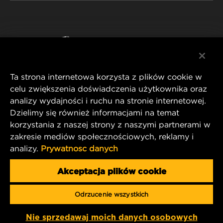
WIX INSTITUTE
NOTA PRAWNA
Facebook
KONTAKT
IMPRINT
YouTube
Ta strona internetowa korzysta z plików cookie w
celu zwiększenia doświadczenia użytkownika oraz
analizy wydajności i ruchu na stronie internetowej.
MANN+HUMMEL FT Poland
Dzielimy się również informacjami na temat
ul. Wrocławska 145,
korzystania z naszej strony z naszymi partnerami w
63-800 GOSTYŃ, POLAND
zakresie mediów społecznościowych, reklamy i
Tel. +48 65 572 89 00
analizy.
Prywatnosc danych
E-mail:
info@mann-hummel.com
CAREER
Akceptacja plików cookie
MANN+HUMMEL GROUP
Odrzucenie wszystkich
Copyright 2025 MANN+HUMMEL. All rights reserved.
Nie sprzedawaj moich danych osobowych