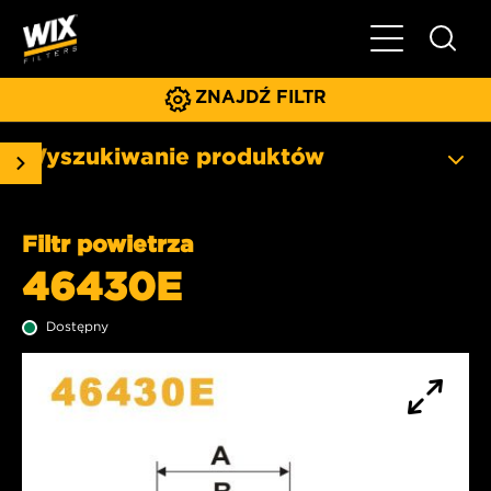
Pokaż/ukryj 
ZNAJDŹ FILTR
Wyszukiwanie produktów
Filtr powietrza
46430E
Dostępny