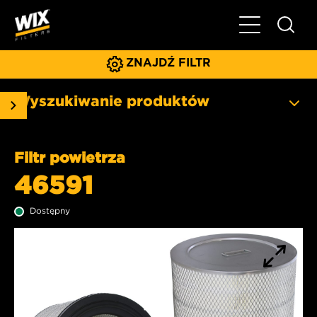
Pokaż/ukryj 
ZNAJDŹ FILTR
Wyszukiwanie produktów
Filtr powietrza
46591
Dostępny