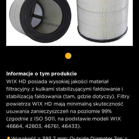
Informacje o tym produkcie
WIX HD posiada wysokiej jakości materiał
filtracyjny z kulkami stabilizującymi fałdowanie i
stabilizacją fałdowania (tam, gdzie dotyczy). Filtry
powietrza WIX HD mają minimalną skuteczność
usuwania zanieczyszczeń na poziomie 99%
(zgodnie z ISO 5011, na podstawie modeli WIX
46664, 42803, 46761, 46433).
Wysokość = 393,7 mm; Outside Diameter Top =