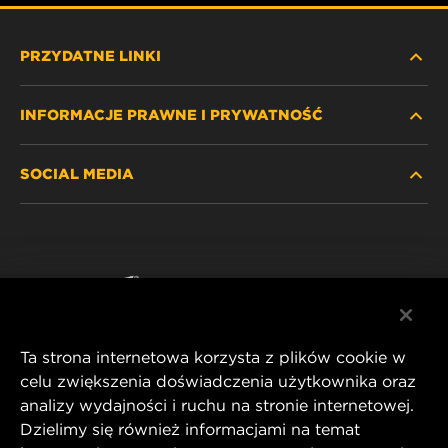
PRZYDATNE LINKI
INFORMACJE PRAWNE I PRYWATNOŚĆ
ZNAJDŹ FILTR
SOCIAL MEDIA
GDZIE KUPIĆ
POLITYKA PRYWATNOŚCI
WIX INSTITUTE
NOTA PRAWNA
Facebook
KONTAKT
IMPRINT
YouTube
Ta strona internetowa korzysta z plików cookie w
celu zwiększenia doświadczenia użytkownika oraz
analizy wydajności i ruchu na stronie internetowej.
MANN+HUMMEL FT Poland
Dzielimy się również informacjami na temat
ul. Wrocławska 145,