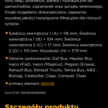
filtry oleju, powietrza, paliwa i hydrauliczne do
samochodów, ciężarówek oraz sprzętu terenowego.
Dzięki bogatemu doświadczeniu zapewnia
wysokiej jakości rozwiązania filtracyjne dla różnych
rynków.
Średnica zewnętrzna 1 (A) = 116 mm; Średnica
wewnętrzna 1 (B) = 104 mm; Średnica
wewnętrzna 2 (C) = 17 mm; Średnica zewnętrzna
2 (D) = 110 mm; Wysokość (H) = 379 mm
Główne zastosowanie: Daf Bus, Heuliez Bus,
Iveco (Fiat), Iveco (Magirus), Pegaso (Enasa),
Renault Bus, Renault Trucks, Temsa Bus, ABG ,
Bomag, Caterpillar, Claas, Compair, Claas
primary element
46541E
Kod GTIN: 5904608466693
Szczegóły produktu