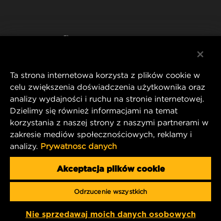
WIX INSTITUTE
NOTA PRAWNA
Facebook
KONTAKT
IMPRINT
YouTube
Ta strona internetowa korzysta z plików cookie w
celu zwiększenia doświadczenia użytkownika oraz
analizy wydajności i ruchu na stronie internetowej.
MANN+HUMMEL FT Poland
Dzielimy się również informacjami na temat
ul. Wrocławska 145,
korzystania z naszej strony z naszymi partnerami w
63-800 GOSTYŃ, POLAND
zakresie mediów społecznościowych, reklamy i
Tel. +48 65 572 89 00
analizy.
Prywatnosc danych
E-mail:
info@mann-hummel.com
CAREER
Akceptacja plików cookie
MANN+HUMMEL GROUP
Odrzucenie wszystkich
Copyright 2025 MANN+HUMMEL. All rights reserved.
Nie sprzedawaj moich danych osobowych