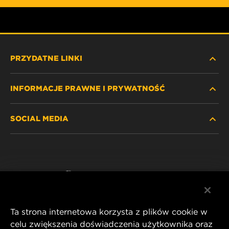
PRZYDATNE LINKI
INFORMACJE PRAWNE I PRYWATNOŚĆ
ZNAJDŹ FILTR
SOCIAL MEDIA
GDZIE KUPIĆ
POLITYKA PRYWATNOŚCI
WIX INSTITUTE
NOTA PRAWNA
Facebook
KONTAKT
IMPRINT
YouTube
Ta strona internetowa korzysta z plików cookie w
celu zwiększenia doświadczenia użytkownika oraz