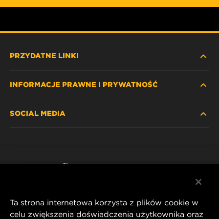
PRZYDATNE LINKI
INFORMACJE PRAWNE I PRYWATNOŚĆ
ZNAJDŹ FILTR
SOCIAL MEDIA
GDZIE KUPIĆ
POLITYKA PRYWATNOŚCI
WIX INSTITUTE
NOTA PRAWNA
Facebook
KONTAKT
IMPRINT
YouTube
Ta strona internetowa korzysta z plików cookie w
celu zwiększenia doświadczenia użytkownika oraz