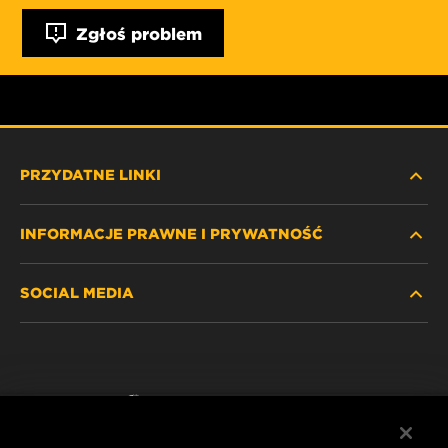
Zgłoś problem
PRZYDATNE LINKI
INFORMACJE PRAWNE I PRYWATNOŚĆ
ZNAJDŹ FILTR
SOCIAL MEDIA
GDZIE KUPIĆ
POLITYKA PRYWATNOŚCI
WIX INSTITUTE
NOTA PRAWNA
Facebook
KONTAKT
IMPRINT
YouTube