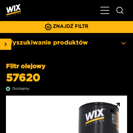
Pokaż/ukryj 
ZNAJDŹ FILTR
Wyszukiwanie produktów
Filtr olejowy
57620
Dostępny