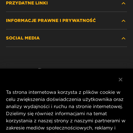
PRZYDATNE LINKI
INFORMACJE PRAWNE I PRYWATNOŚĆ
ZNAJDŹ FILTR
SOCIAL MEDIA
GDZIE KUPIĆ
POLITYKA PRYWATNOŚCI
WIX INSTITUTE
NOTA PRAWNA
Facebook
KONTAKT
IMPRINT
YouTube
Ta strona internetowa korzysta z plików cookie w
celu zwiększenia doświadczenia użytkownika oraz
analizy wydajności i ruchu na stronie internetowej.
MANN+HUMMEL FT Poland
Dzielimy się również informacjami na temat
ul. Wrocławska 145,
korzystania z naszej strony z naszymi partnerami w
63-800 GOSTYŃ, POLAND
zakresie mediów społecznościowych, reklamy i
Tel. +48 65 572 89 00