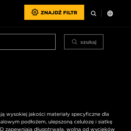
ZNAJDŹ FILTR
szukaj
ją wysokiej jakości materiały specyficzne dla
alowym podłożem, ulepszoną celulozę i siatkę
 HD zapewniają długotrwałą, wolną od wycieków