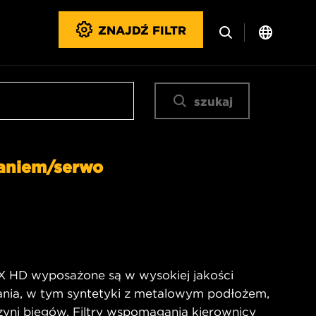
ZNAJDŹ FILTR
szukaj
aniem/serwo
X HD wyposażone są w wysokiej jakości
wania, w tym syntetyki z metalowym podłożem,
rzyni biegów. Filtry wspomagania kierownicy