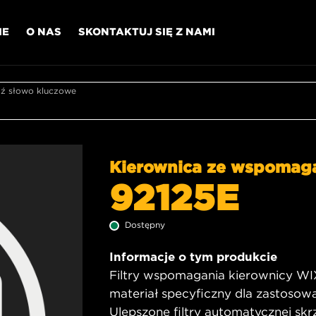
IE
O NAS
SKONTAKTUJ SIĘ Z NAMI
 słowo kluczowe
Kierownica ze wspomag
92125E
Dostępny
Informacje o tym produkcie
Filtry wspomagania kierownicy WI
materiał specyficzny dla zastoso
Ulepszone filtry automatycznej sk