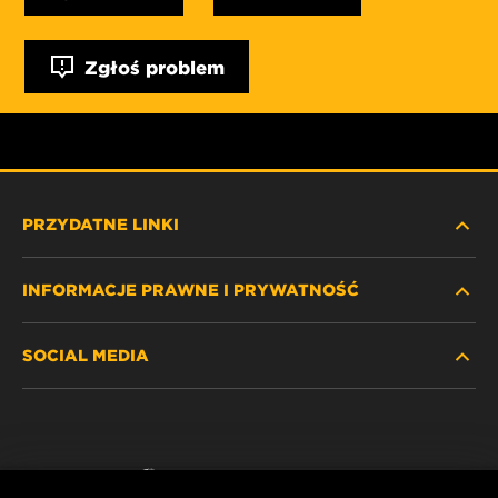
Zgłoś problem
PRZYDATNE LINKI
INFORMACJE PRAWNE I PRYWATNOŚĆ
ZNAJDŹ FILTR
SOCIAL MEDIA
GDZIE KUPIĆ
POLITYKA PRYWATNOŚCI
WIX INSTITUTE
NOTA PRAWNA
Facebook
KONTAKT
IMPRINT