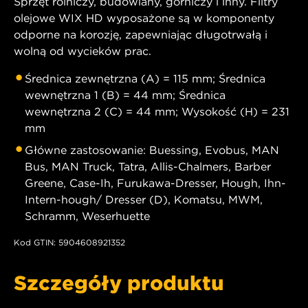
Sprzęt rolniczy, budowlany, górniczy i inny. Filtry
olejowe WIX HD wyposażone są w komponenty
odporne na korozję, zapewniając długotrwałą i
wolną od wycieków prac.
Średnica zewnętrzna (A) = 115 mm; Średnica
wewnętrzna 1 (B) = 44 mm; Średnica
wewnętrzna 2 (C) = 44 mm; Wysokość (H) = 231
mm
Główne zastosowanie: Buessing, Evobus, MAN
Bus, MAN Truck, Tatra, Allis-Chalmers, Barber
Greene, Case-Ih, Furukawa-Dresser, Hough, Ihn-
Intern-hough/ Dresser (D), Komatsu, MWM,
Schramm, Weserhuette
Kod GTIN: 5904608921352
Szczegóły produktu