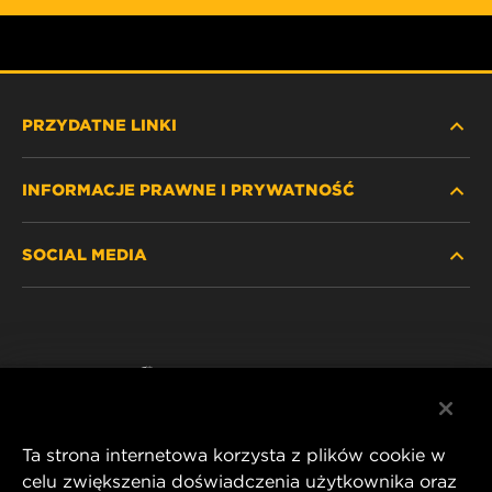
PRZYDATNE LINKI
INFORMACJE PRAWNE I PRYWATNOŚĆ
ZNAJDŹ FILTR
SOCIAL MEDIA
GDZIE KUPIĆ
POLITYKA PRYWATNOŚCI
WIX INSTITUTE
NOTA PRAWNA
Facebook
KONTAKT
IMPRINT
YouTube
Ta strona internetowa korzysta z plików cookie w
celu zwiększenia doświadczenia użytkownika oraz