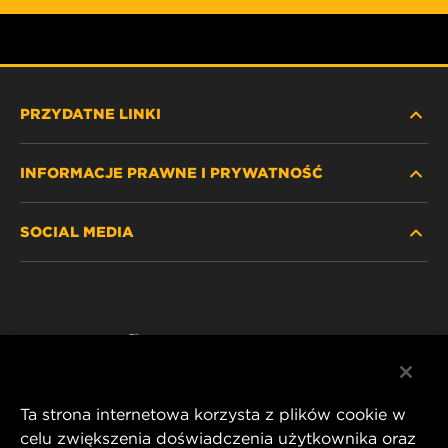
PRZYDATNE LINKI
INFORMACJE PRAWNE I PRYWATNOŚĆ
ZNAJDŹ FILTR
SOCIAL MEDIA
GDZIE KUPIĆ
POLITYKA PRYWATNOŚCI
WIX INSTITUTE
NOTA PRAWNA
Facebook
KONTAKT
IMPRINT
YouTube
Ta strona internetowa korzysta z plików cookie w
celu zwiększenia doświadczenia użytkownika oraz