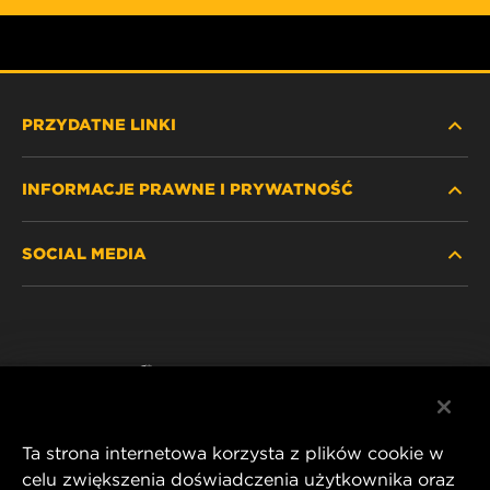
PRZYDATNE LINKI
INFORMACJE PRAWNE I PRYWATNOŚĆ
ZNAJDŹ FILTR
SOCIAL MEDIA
GDZIE KUPIĆ
POLITYKA PRYWATNOŚCI
WIX INSTITUTE
NOTA PRAWNA
Facebook
KONTAKT
IMPRINT
YouTube
Ta strona internetowa korzysta z plików cookie w
celu zwiększenia doświadczenia użytkownika oraz