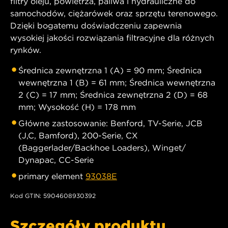
filtry oleju, powietrza, paliwa i hydrauliczne do
samochodów, ciężarówek oraz sprzętu terenowego.
Dzięki bogatemu doświadczeniu zapewnia
wysokiej jakości rozwiązania filtracyjne dla różnych
rynków.
Średnica zewnętrzna 1 (A) = 90 mm; Średnica
wewnętrzna 1 (B) = 61 mm; Średnica wewnętrzna
2 (C) = 17 mm; Średnica zewnętrzna 2 (D) = 68
mm; Wysokość (H) = 178 mm
Główne zastosowanie: Benford, TV-Serie, JCB
(J,C, Bamford), 200-Serie, CX
(Baggerlader/Backhoe Loaders), Winget/
Dynapac, CC-Serie
primary element
93038E
Kod GTIN: 5904608930392
Szczegóły produktu