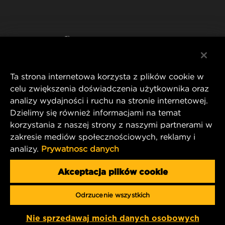
WIX INSTITUTE
NOTA PRAWNA
Facebook
KONTAKT
IMPRINT
YouTube
Ta strona internetowa korzysta z plików cookie w
celu zwiększenia doświadczenia użytkownika oraz
analizy wydajności i ruchu na stronie internetowej.
MANN+HUMMEL FT Poland
Dzielimy się również informacjami na temat
ul. Wrocławska 145,
korzystania z naszej strony z naszymi partnerami w
63-800 GOSTYŃ, POLAND
zakresie mediów społecznościowych, reklamy i
Tel. +48 65 572 89 00
analizy.
Prywatnosc danych
E-mail:
info@mann-hummel.com
CAREER
Akceptacja plików cookie
MANN+HUMMEL GROUP
Odrzucenie wszystkich
Copyright 2025 MANN+HUMMEL. All rights reserved.
Nie sprzedawaj moich danych osobowych